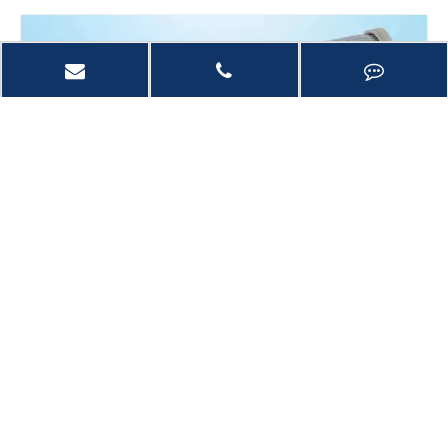
分享到：
波纹状滤芯
波纹状滤芯主滤材采用不锈钢纤维烧结毡和不锈钢编织网。
波纹状滤芯具有过滤面积大、纳污能力强、容易清洗、耐高温、使
用经济等特点