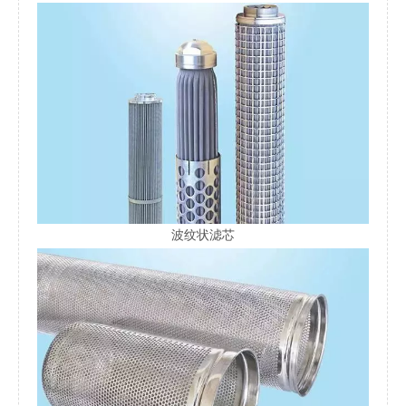
波纹状滤芯