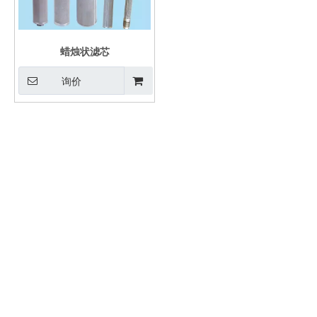
蜡烛状滤芯
询价