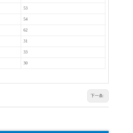
53
54
62
31
33
30
下一条: