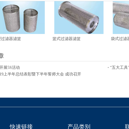
型过滤器滤篮
篮式过滤器滤篮
袋式过滤
章
开展5S活动
“五大工具
019上半年总结表彰暨下半年誓师大会 成功召开
快速链接
产品类别