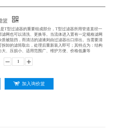
滤篮
篮是T型过滤器的重要组成部分，T型过滤器所用管道直径一
部滤网也可以清洗、更换等。当流体进入置有一定规格滤网
杂质被阻挡，而清洁的滤液则由过滤器出口排出。当需要清
可拆卸的滤筒取出，处理后重新装入即可；其特点为：结构
力大、压损小、适用范围广、维护方便、价格低廉等
加入询价篮