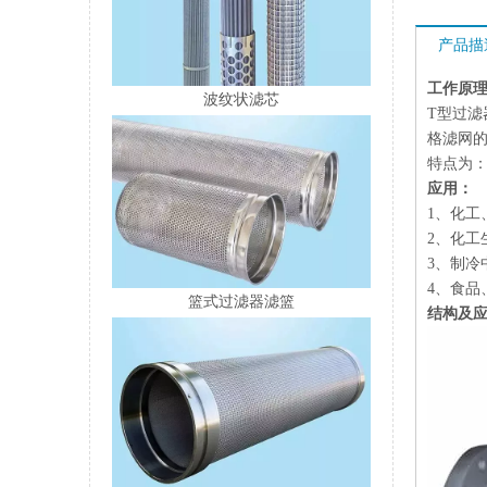
产品描
工作原
波纹状滤芯
T型过
格滤网
特点为
应用：
1、化工
2、化工
3、制
4、食品
篮式过滤器滤篮
结构及应