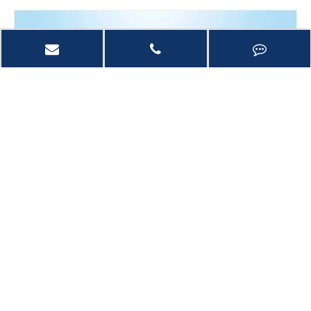
分享到：
Y型过滤器滤篮
Y型过滤器滤篮是Y型过滤器的重要组成部分，Y型过滤器通常安装
在减压阀、泄压阀、定水位阀或其它设备的进口端，用来清除介质
中的杂质，以保护阀门及设备的正常使用。Y型过滤器具有结构先