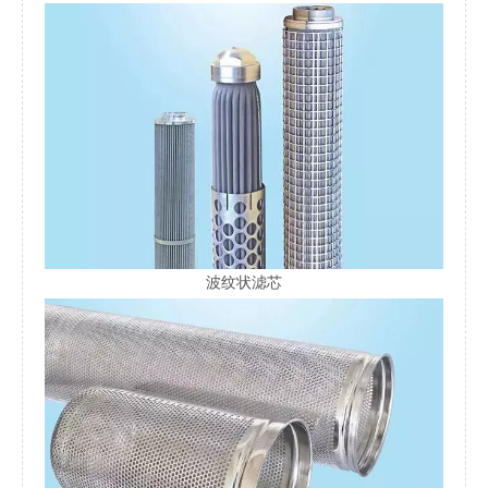
波纹状滤芯